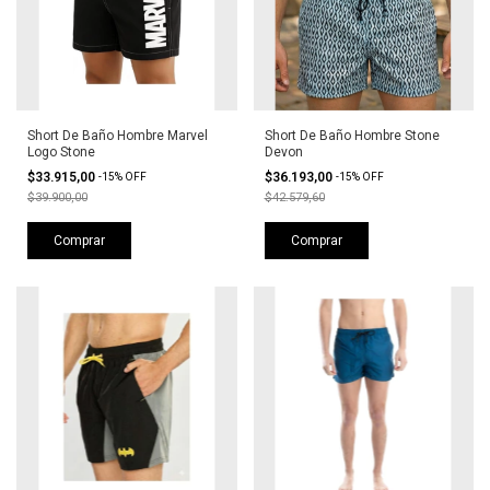
Short De Baño Hombre Marvel
Short De Baño Hombre Stone
Logo Stone
Devon
$33.915,00
$36.193,00
-
15
%
OFF
-
15
%
OFF
$39.900,00
$42.579,60
Comprar
Comprar