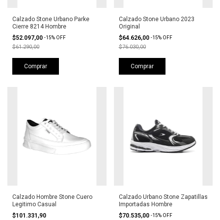
Calzado Stone Urbano Parke
Calzado Stone Urbano 2023
Cierre 8214 Hombre
Original
$52.097,00
$64.626,00
-
15
%
OFF
-
15
%
OFF
$61.290,00
$76.030,00
Comprar
Comprar
Calzado Hombre Stone Cuero
Calzado Urbano Stone Zapatillas
Legitimo Casual
Importadas Hombre
$101.331,90
$70.535,00
-
15
%
OFF