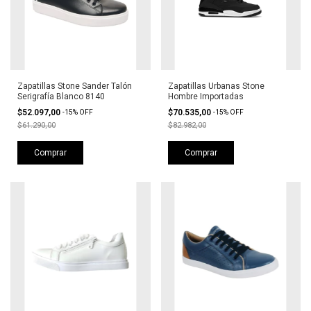
Zapatillas Stone Sander Talón
Zapatillas Urbanas Stone
Serigrafía Blanco 8140
Hombre Importadas
$52.097,00
$70.535,00
-
15
%
OFF
-
15
%
OFF
$61.290,00
$82.982,00
Comprar
Comprar