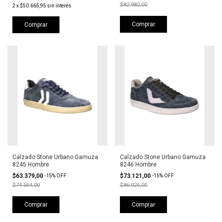
$82.982,00
2
x
$50.665,95
sin interés
Comprar
Comprar
Calzado Stone Urbano Gamuza
Calzado Stone Urbano Gamuza
8245 Hombre
8246 Hombre
$63.379,00
$73.121,00
-
15
%
OFF
-
15
%
OFF
$74.564,00
$86.025,00
Comprar
Comprar