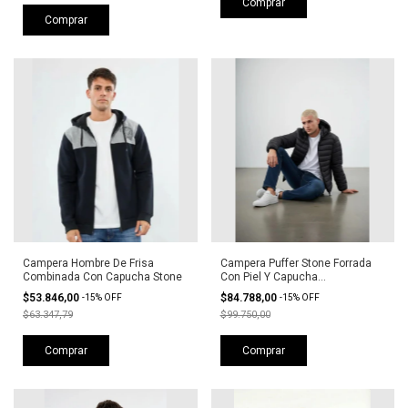
Comprar
Comprar
Campera Hombre De Frisa
Campera Puffer Stone Forrada
Combinada Con Capucha Stone
Con Piel Y Capucha
Desmontable
$53.846,00
$84.788,00
-
15
%
OFF
-
15
%
OFF
$63.347,79
$99.750,00
Comprar
Comprar