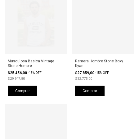
Musculosa Basica Vintage
Remera Hombre Stone Boxy
Stone Hombre
Kyan
$25.456,00
$27.859,00
-
15
%
OFF
-
15
%
OFF
$29.947,80
$32.775,00
Comprar
Comprar