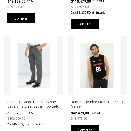
$42.479,00
$110.479,00
-
15
%
OFF
-
15
%
OFF
$49.975,00
$129.975,00
2
x
$55.239,50
sin interés
Comprar
Comprar
Pantalon Cargo Hombre Stone
Remera Hombre Stone Deadpool
Gabardina Elastizada Importado
Marvel
$90.525,00
$42.479,00
-
15
%
OFF
-
15
%
OFF
$106.500,00
$49.975,00
2
x
$45.262,50
sin interés
Comprar