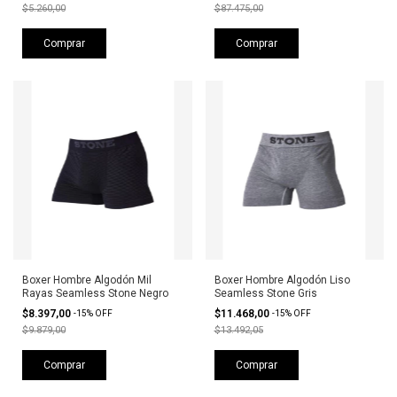
$5.260,00
$87.475,00
Comprar
Comprar
Boxer Hombre Algodón Mil
Boxer Hombre Algodón Liso
Rayas Seamless Stone Negro
Seamless Stone Gris
$8.397,00
$11.468,00
-
15
%
OFF
-
15
%
OFF
$9.879,00
$13.492,05
Comprar
Comprar