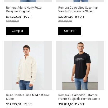
Remera Adulto Harry Potter
Remera Dc Adultos Superman
Reliquias Original
Varsity Dc Licencia Oficial
$32.292,00
$32.292,00
-
15
%
OFF
-
15
%
OFF
$37.990,50
$37.990,50
Comprar
Comprar
Buzo Hombre Frisa Medio Cierre
Remera De Algodón Estampa
Stone
Frente Y Espalda Hombre Stone
$52.735,00
$32.844,00
-
15
%
OFF
-
15
%
OFF