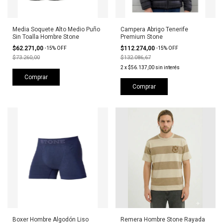
Media Soquete Alto Medio Puño
Campera Abrigo Tenerife
Sin Toalla Hombre Stone
Premium Stone
$62.271,00
$112.274,00
-
15
%
OFF
-
15
%
OFF
$73.260,00
$132.086,67
2
x
$56.137,00
sin interés
Comprar
Comprar
Boxer Hombre Algodón Liso
Remera Hombre Stone Rayada