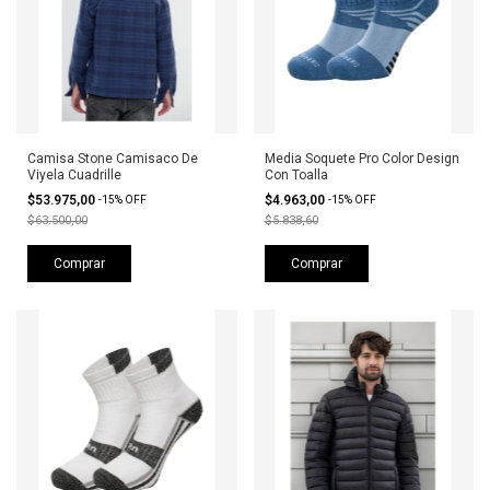
Camisa Stone Camisaco De
Media Soquete Pro Color Design
Viyela Cuadrille
Con Toalla
$53.975,00
$4.963,00
-
15
%
OFF
-
15
%
OFF
$63.500,00
$5.838,60
Comprar
Comprar