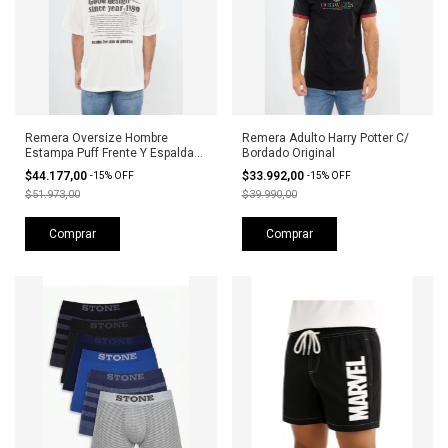
Remera Oversize Hombre
Remera Adulto Harry Potter C/
Estampa Puff Frente Y Espalda
Bordado Original
Stone
$44.177,00
$33.992,00
-
15
%
OFF
-
15
%
OFF
$51.973,00
$39.990,00
Comprar
Comprar