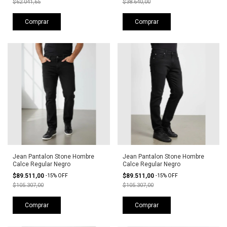
$62.041,65
$38.640,00
Comprar
Comprar
Jean Pantalon Stone Hombre
Jean Pantalon Stone Hombre
Calce Regular Negro
Calce Regular Negro
$89.511,00
$89.511,00
-
15
%
OFF
-
15
%
OFF
$105.307,00
$105.307,00
Comprar
Comprar