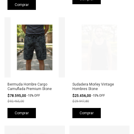
Comprar
Bermuda Hombre Cargo
Sudadera Morley Vintage
Camuflada Premium Stone
Hombres Stone
$78.595,00
$25.456,00
-
15
%
OFF
-
15
%
OFF
$92.465,00
$29.947,80
Comprar
Comprar