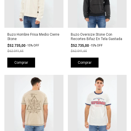
Buzo Hombre Frisa Medio Cierre
Buzo Oversize Stone Con
Stone
Recortes Bifaz En Tela Gastada
$52.735,00
$52.735,00
-
15
%
OFF
-
15
%
OFF
$62.041,65
$62.041,65
Comprar
Comprar