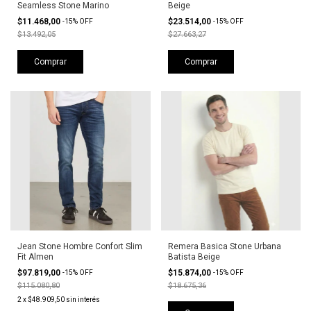
Seamless Stone Marino
Beige
$11.468,00
$23.514,00
-
15
%
OFF
-
15
%
OFF
$13.492,05
$27.663,27
Comprar
Comprar
Jean Stone Hombre Confort Slim
Remera Basica Stone Urbana
Fit Almen
Batista Beige
$97.819,00
$15.874,00
-
15
%
OFF
-
15
%
OFF
$115.080,80
$18.675,36
2
x
$48.909,50
sin interés