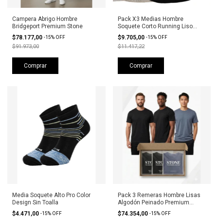
Campera Abrigo Hombre
Pack X3 Medias Hombre
Bridgeport Premium Stone
Soquete Corto Running Liso
Stone
$78.177,00
$9.705,00
-
15
%
OFF
-
15
%
OFF
$91.973,00
$11.417,22
Comprar
Comprar
Media Soquete Alto Pro Color
Pack 3 Remeras Hombre Lisas
Design Sin Toalla
Algodón Peinado Premium
Stone
$4.471,00
$74.354,00
-
15
%
OFF
-
15
%
OFF