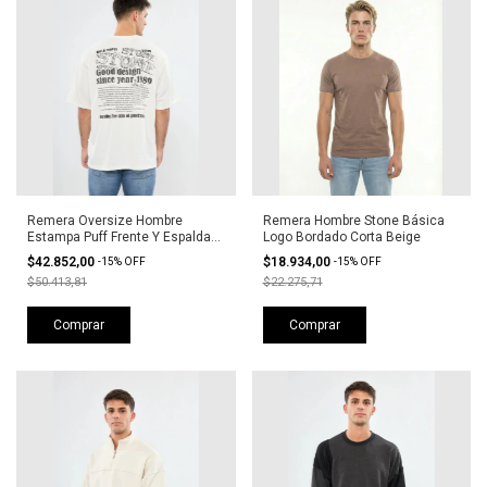
Remera Oversize Hombre
Remera Hombre Stone Básica
Estampa Puff Frente Y Espalda
Logo Bordado Corta Beige
Stone
$42.852,00
$18.934,00
-
15
%
OFF
-
15
%
OFF
$50.413,81
$22.275,71
Comprar
Comprar