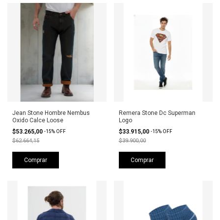
Jean Stone Hombre Nembus
Remera Stone Dc Superman
Oxido Calce Loose
Logo
$53.265,00
$33.915,00
-
15
%
OFF
-
15
%
OFF
$62.664,15
$39.900,00
Comprar
Comprar