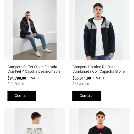
Campera Puffer Stone Forrada
Campera Hombre De Frisa
Con Piel Y Capuha Desmontable
Combinada Con Capucha Stone
$84.788,00
$55.511,00
-
15
%
OFF
-
15
%
OFF
$99.750,00
$65.307,00
Comprar
Comprar