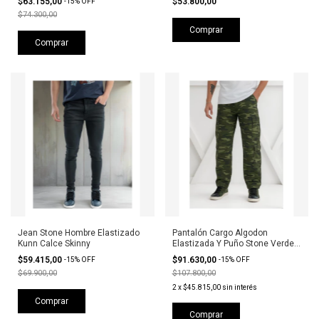
$63.155,00
$53.800,00
-
15
%
OFF
$74.300,00
Comprar
Comprar
Jean Stone Hombre Elastizado
Pantalón Cargo Algodon
Kunn Calce Skinny
Elastizada Y Puño Stone Verde
Militar
$59.415,00
$91.630,00
-
15
%
OFF
-
15
%
OFF
$69.900,00
$107.800,00
2
x
$45.815,00
sin interés
Comprar
Comprar