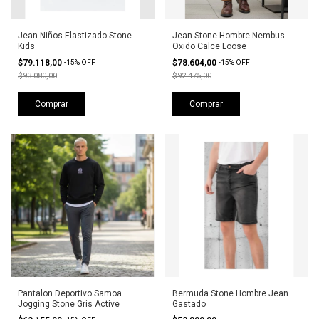
Jean Niños Elastizado Stone
Jean Stone Hombre Nembus
Kids
Oxido Calce Loose
$79.118,00
$78.604,00
-
15
%
OFF
-
15
%
OFF
$93.080,00
$92.475,00
Comprar
Comprar
Pantalon Deportivo Samoa
Bermuda Stone Hombre Jean
Jogging Stone Gris Active
Gastado