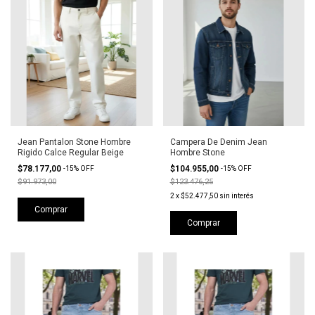
Jean Pantalon Stone Hombre
Campera De Denim Jean
Rigido Calce Regular Beige
Hombre Stone
$78.177,00
$104.955,00
-
15
%
OFF
-
15
%
OFF
$91.973,00
$123.476,25
2
x
$52.477,50
sin interés
Comprar
Comprar