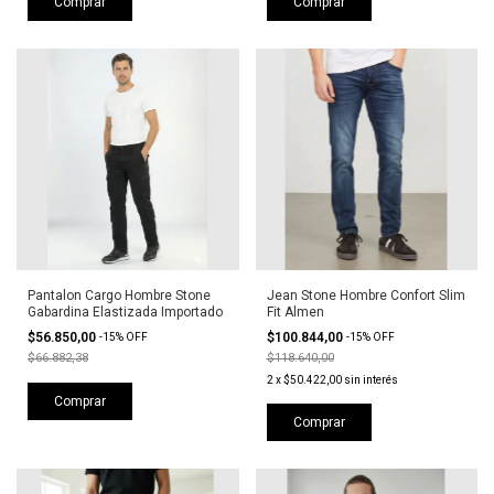
Comprar
Comprar
Pantalon Cargo Hombre Stone
Jean Stone Hombre Confort Slim
Gabardina Elastizada Importado
Fit Almen
$56.850,00
$100.844,00
-
15
%
OFF
-
15
%
OFF
$66.882,38
$118.640,00
2
x
$50.422,00
sin interés
Comprar
Comprar