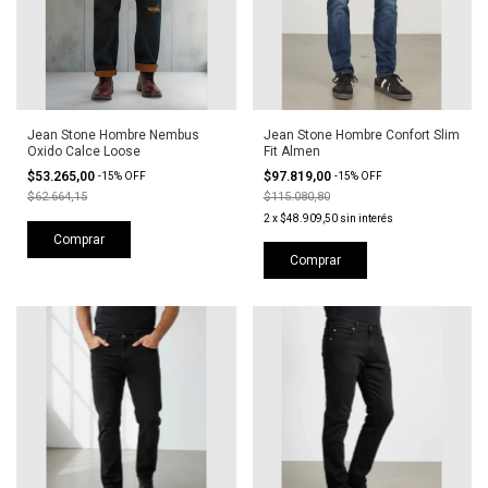
Jean Stone Hombre Nembus
Jean Stone Hombre Confort Slim
Oxido Calce Loose
Fit Almen
$53.265,00
$97.819,00
-
15
%
OFF
-
15
%
OFF
$62.664,15
$115.080,80
2
x
$48.909,50
sin interés
Comprar
Comprar