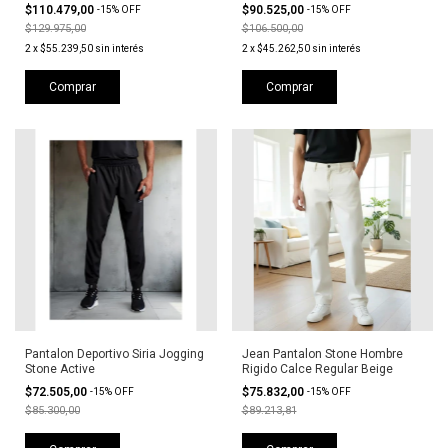
$110.479,00
$90.525,00
-
15
%
OFF
-
15
%
OFF
$129.975,00
$106.500,00
2
x
$55.239,50
sin interés
2
x
$45.262,50
sin interés
Comprar
Comprar
Pantalon Deportivo Siria Jogging
Jean Pantalon Stone Hombre
Stone Active
Rigido Calce Regular Beige
$72.505,00
$75.832,00
-
15
%
OFF
-
15
%
OFF
$85.300,00
$89.213,81