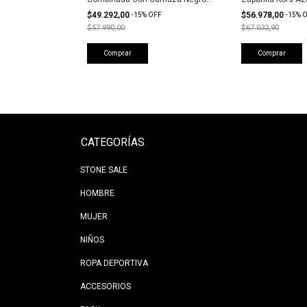
Mujer
$49.292,00
$56.978,00
-
15
%
OFF
-
15
%
O
$57.990,00
$67.032,90
Comprar
Comprar
CATEGORÍAS
STONE SALE
HOMBRE
MUJER
NIÑOS
ROPA DEPORTIVA
ACCESORIOS