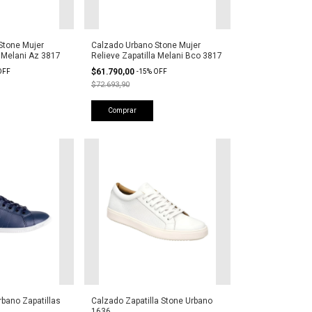
Stone Mujer
Calzado Urbano Stone Mujer
a Melani Az 3817
Relieve Zapatilla Melani Bco 3817
$61.790,00
OFF
-
15
%
OFF
$72.693,90
Comprar
bano Zapatillas
Calzado Zapatilla Stone Urbano
1636