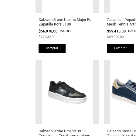
Calzado Stone Urbano Mujer Pu
Zapatillas Deport
Zapatilla Kors 3100
Mesh Tennis Art
$56.978,00
$59.415,00
-
15
%
OFF
-
15
%
O
$67.032,90
$69.900,00
Comprar
Comprar
Calzado Stone Urbano 3911
Calzado Stone Ur
Combinada Con Gamuza Negro
Zapatilla Kors Az