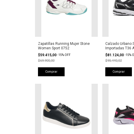
Zapatillas Running Mujer Stone
Calzado Urbano S
Women Sport 0752
Importadas T36 
$59.415,00
$81.124,00
-
15
%
OFF
-
15
%
O
$69.900,00
$95.440,02
Comprar
Comprar