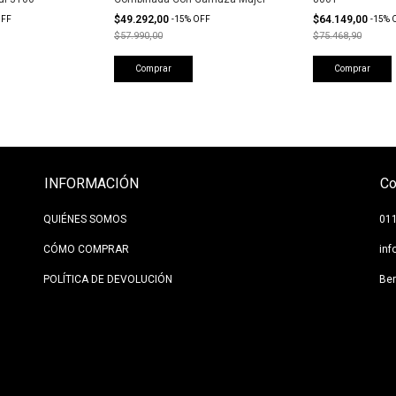
$49.292,00
$64.149,00
FF
-
15
%
OFF
-
15
%
$57.990,00
$75.468,90
Comprar
Comprar
INFORMACIÓN
Co
QUIÉNES SOMOS
01
CÓMO COMPRAR
in
POLÍTICA DE DEVOLUCIÓN
Be