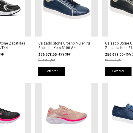
tone Zapatillas
Calzado Stone Urbano Mujer Pu
Calzado Stone U
A T44
Zapatilla Kors 3100 Azul
Zapatilla Kors 3
$56.978,00
$56.978,00
FF
-
15
%
OFF
-
15
%
$67.032,90
$67.032,90
Comprar
Comprar