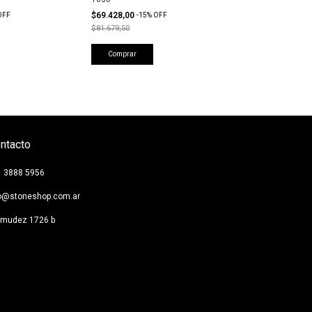
$69.428,00
OFF
-
15
%
OFF
$81.679,50
Comprar
ntacto
1 3888 5956
fo@stoneshop.com.ar
rmudez 1726 b