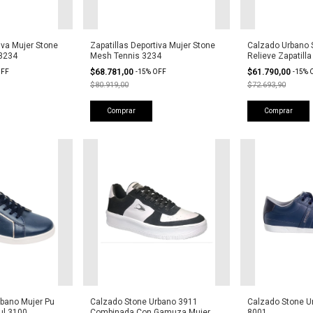
iva Mujer Stone
Zapatillas Deportiva Mujer Stone
Calzado Urbano 
 3234
Mesh Tennis 3234
Relieve Zapatill
$68.781,00
$61.790,00
FF
-
15
%
OFF
-
15
%
$80.919,00
$72.693,90
Comprar
Comprar
bano Mujer Pu
Calzado Stone Urbano 3911
Calzado Stone Ur
ul 3100
Combinada Con Gamuza Mujer
8001