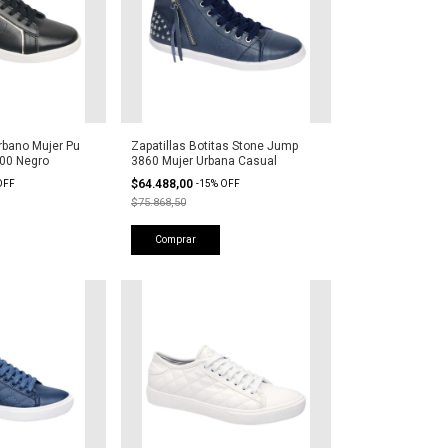
rbano Mujer Pu
Zapatillas Botitas Stone Jump
100 Negro
3860 Mujer Urbana Casual
$64.488,00
OFF
-
15
%
OFF
$75.868,50
Comprar