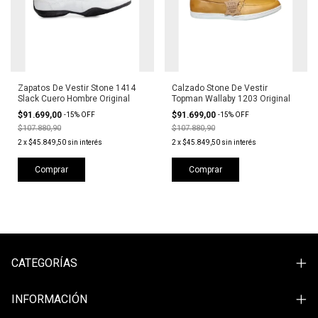
Zapatos De Vestir Stone 1414
Calzado Stone De Vestir
Slack Cuero Hombre Original
Topman Wallaby 1203 Original
$91.699,00
$91.699,00
-
15
%
OFF
-
15
%
OFF
$107.880,90
$107.880,90
2
x
$45.849,50
sin interés
2
x
$45.849,50
sin interés
Comprar
Comprar
CATEGORÍAS
INFORMACIÓN