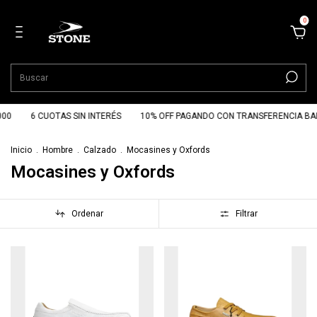
0
000
6 CUOTAS SIN INTERÉS
10% OFF PAGANDO CON TRANSFERENCIA BA
Inicio
.
Hombre
.
Calzado
.
Mocasines y Oxfords
Mocasines y Oxfords
Ordenar
Filtrar